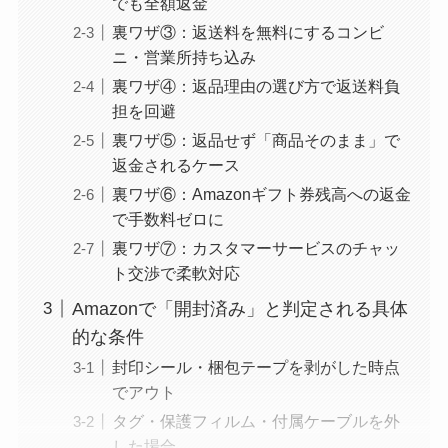
でも全額返金
裏ワザ③：返送料を無料にするコンビ
ニ・営業所持ち込み
裏ワザ④：返品理由の選び方で返送料負
担を回避
裏ワザ⑤：返品せず「商品そのまま」で
返金されるケース
裏ワザ⑥：Amazonギフト券残高への返金
で手数料ゼロに
裏ワザ⑦：カスタマーサービスのチャッ
ト交渉で柔軟対応
Amazonで「開封済み」と判定される具体
的な条件
封印シール・梱包テープを剥がした時点
でアウト
タグ・保護フィルム・付属ケーブルを外
した場合