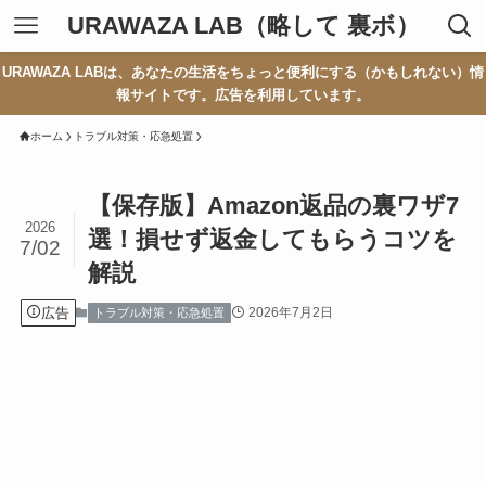
URAWAZA LAB（略して 裏ボ）
URAWAZA LABは、あなたの生活をちょっと便利にする（かもしれない）情
報サイトです。広告を利用しています。
ホーム
トラブル対策・応急処置
【保存版】Amazon返品の裏ワザ7
2026
選！損せず返金してもらうコツを
7/02
解説
広告
2026年7月2日
トラブル対策・応急処置