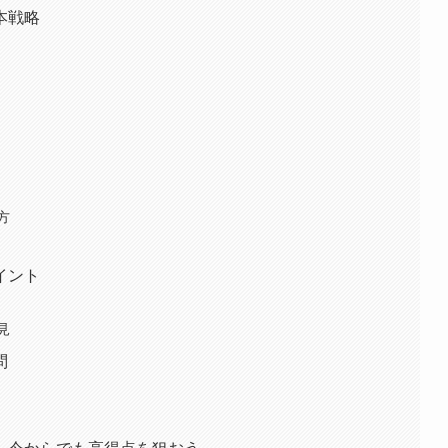
本戦略
方
イント
見
問