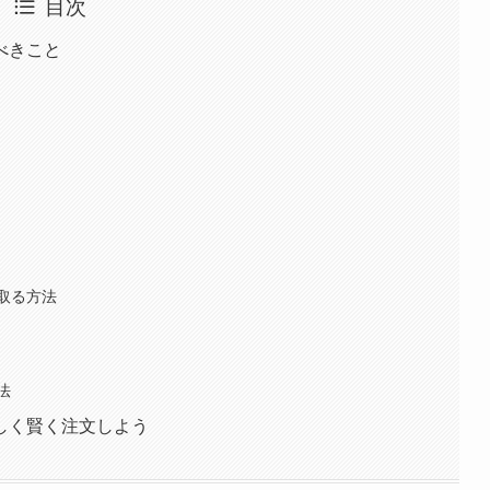
目次
べきこと
取る方法
法
しく賢く注文しよう