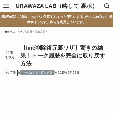
URAWAZA LAB（略して 裏ボ）
URAWAZA LABは、あなたの生活をちょっと便利にする（かもしれない）情
報サイトです。広告を利用しています。
ホーム
トラブル対策・応急処置
【line削除復元裏ワザ】驚きの結
2025
果！トーク履歴を完全に取り戻す
9/25
方法
広告
2025年9月25日
トラブル対策・応急処置