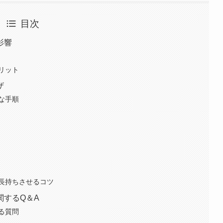
目次
影響
リット
ザ
な手順
長持ちさせるコツ
関するQ＆A
る質問